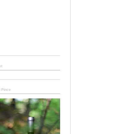
st
 Pince