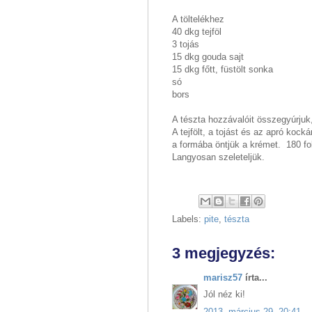
A töltelékhez
40 dkg tejföl
3 tojás
15 dkg gouda sajt
15 dkg főtt, füstölt sonka
só
bors
A tészta hozzávalóit összegyúrjuk, 
A tejfölt, a tojást és az apró koc
a formába öntjük a krémet. 180 fok
Langyosan szeleteljük.
Labels:
pite
,
tészta
3 megjegyzés:
marisz57
írta...
Jól néz ki!
2013. március 29. 20:41