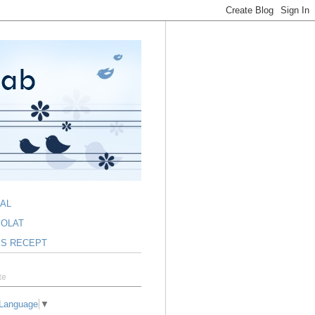
AL
OLAT
S RECEPT
te
 Language
▼