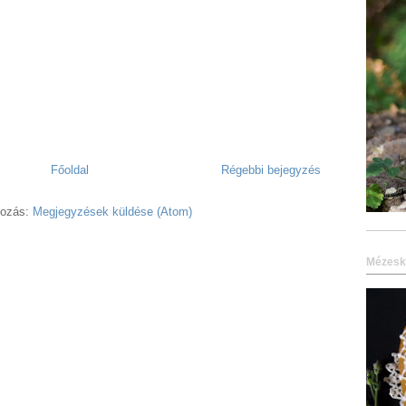
Főoldal
Régebbi bejegyzés
kozás:
Megjegyzések küldése (Atom)
Mézesk