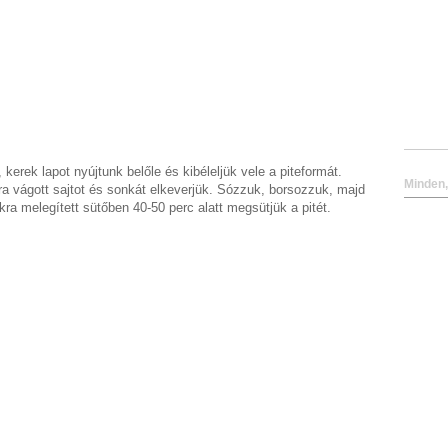
kerek lapot nyújtunk belőle és kibéleljük vele a piteformát.
Minden,
kára vágott sajtot és sonkát elkeverjük. Sózzuk, borsozzuk, majd
ra melegített sütőben 40-50 perc alatt megsütjük a pitét.