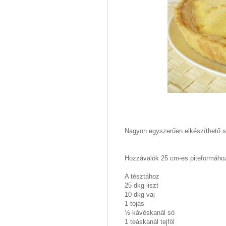
Nagyon egyszerűen elkészíthető só
Hozzávalók 25 cm-es piteformáho
A tésztához
25 dkg liszt
10 dkg vaj
1 tojás
½ kávéskanál só
1 teáskanál tejföl