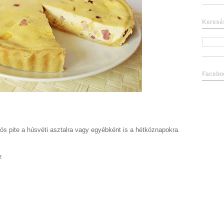
Keresé
Facebo
s pite a húsvéti asztalra vagy egyébként is a hétköznapokra.
z