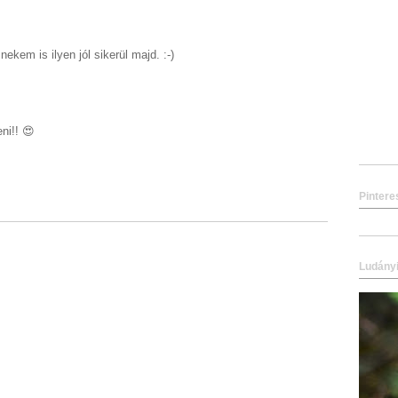
ekem is ilyen jól sikerül majd. :-)
ni!! 😍
Pintere
Ludányi