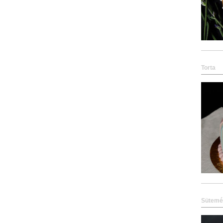
Torta
Sütemé